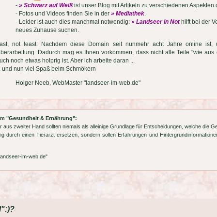
-
» Schwarz auf Weiß
ist unser Blog mit Artikeln zu verschiedenen Aspekten
- Fotos und Videos finden Sie in der
» Mediathek
.
- Leider ist auch dies manchmal notwendig:
» Landseer in Not
hilft bei der 
neues Zuhause suchen.
ast, not least: Nachdem diese Domain seit nunmehr acht Jahre online ist, un
berarbeitung. Dadurch mag es Ihnen vorkommen, dass nicht alle Teile "wie aus 
uch noch etwas holprig ist. Aber ich arbeite daran ...
.. und nun viel Spaß beim Schmökern
Holger Neeb, WebMaster "landseer-im-web.de"
rum "Gesundheit & Ernährung":
r aus zweiter Hand sollten niemals als alleinige Grundlage für Entscheidungen, welche die G
g durch einen Tierarzt ersetzen, sondern sollen Erfahrungen und Hintergrundinformationen
landseer-im-web.de"
":)?