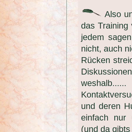
Also un
das Training 
jedem sagen
nicht, auch n
Rücken streic
Diskussione
weshalb...
Kontaktvers
und deren H
einfach nur 
(und da gibts 