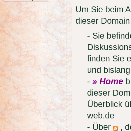
Um Sie beim Au
dieser Domain 
- Sie befi
Diskussion
finden Sie 
und bislan
-
» Home
br
dieser Doma
Überblick 
web.de
- Über
, d