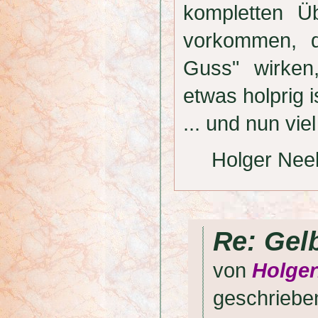
kompletten Ü
vorkommen, d
Guss" wirken
etwas holprig i
... und nun v
Holger Nee
Re: Gel
von
Holge
geschrieb