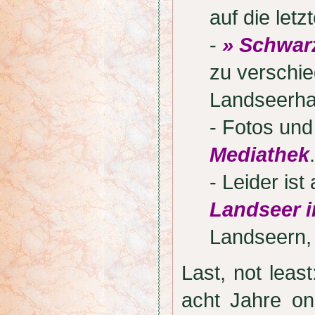
auf die letz
-
» Schwar
zu verschi
Landseerha
- Fotos und
Mediathek
.
- Leider is
Landseer i
Landseern,
Last, not lea
acht Jahre onl