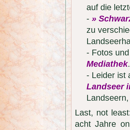
auf die letz
-
» Schwar
zu verschi
Landseerha
- Fotos und
Mediathek
.
- Leider is
Landseer i
Landseern,
Last, not lea
acht Jahre onl