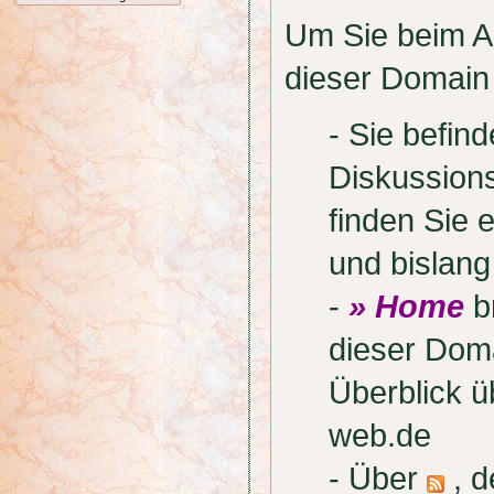
Um Sie beim Au
dieser Domain 
- Sie befi
Diskussion
finden Sie 
und bislan
-
» Home
br
dieser Doma
Überblick 
web.de
- Über
, d