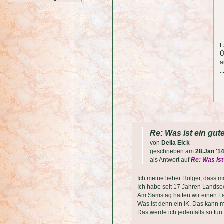
L
Ü
a
.
Re: Was ist ein gut
von
Delia Eick
geschrieben am
28.Jan '1
als Antwort auf
Re: Was ist
Ich meine lieber Holger, dass m
Ich habe seit 17 Jahren Landsee
Am Samstag hatten wir einen La
Was ist denn ein IK. Das kann m
Das werde ich jedenfalls so tun 