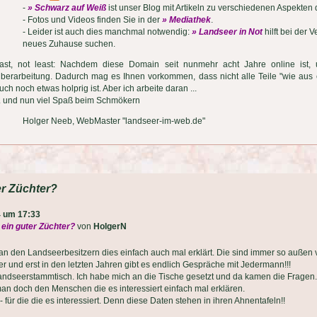
-
» Schwarz auf Weiß
ist unser Blog mit Artikeln zu verschiedenen Aspekten
- Fotos und Videos finden Sie in der
» Mediathek
.
- Leider ist auch dies manchmal notwendig:
» Landseer in Not
hilft bei der 
neues Zuhause suchen.
ast, not least: Nachdem diese Domain seit nunmehr acht Jahre online ist, un
berarbeitung. Dadurch mag es Ihnen vorkommen, dass nicht alle Teile "wie aus 
uch noch etwas holprig ist. Aber ich arbeite daran ...
.. und nun viel Spaß beim Schmökern
Holger Neeb, WebMaster "landseer-im-web.de"
er Züchter?
4 um 17:33
 ein guter Züchter?
von
HolgerN
an den Landseerbesitzern dies einfach auch mal erklärt. Die sind immer so außen 
r und erst in den letzten Jahren gibt es endlich Gespräche mit Jedermann!!!
ndseerstammtisch. Ich habe mich an die Tische gesetzt und da kamen die Fragen.
an doch den Menschen die es interessiert einfach mal erklären.
- für die die es interessiert. Denn diese Daten stehen in ihren Ahnentafeln!!