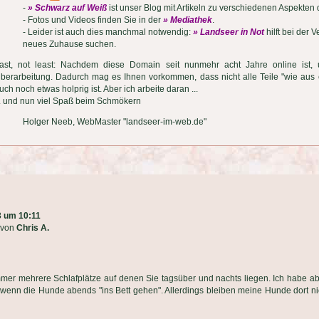
-
» Schwarz auf Weiß
ist unser Blog mit Artikeln zu verschiedenen Aspekten
- Fotos und Videos finden Sie in der
» Mediathek
.
- Leider ist auch dies manchmal notwendig:
» Landseer in Not
hilft bei der 
neues Zuhause suchen.
ast, not least: Nachdem diese Domain seit nunmehr acht Jahre online ist, un
berarbeitung. Dadurch mag es Ihnen vorkommen, dass nicht alle Teile "wie aus 
uch noch etwas holprig ist. Aber ich arbeite daran ...
.. und nun viel Spaß beim Schmökern
Holger Neeb, WebMaster "landseer-im-web.de"
3 um 10:11
von
Chris A.
mer mehrere Schlafplätze auf denen Sie tagsüber und nachts liegen. Ich habe a
, wenn die Hunde abends "ins Bett gehen". Allerdings bleiben meine Hunde dort n