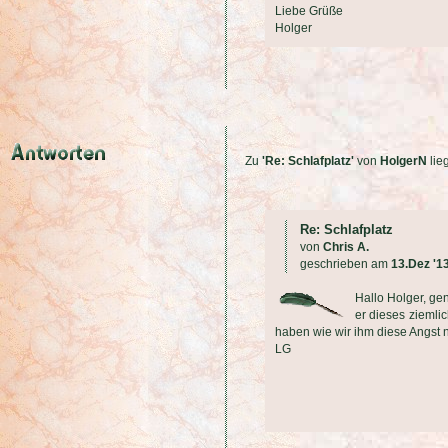
Liebe Grüße
Holger
Zu
'Re: Schlafplatz'
von
HolgerN
lie
Re: Schlafplatz
von
Chris A.
geschrieben am
13.Dez '1
Hallo Holger, ge
er dieses ziemli
haben wie wir ihm diese Angst n
LG