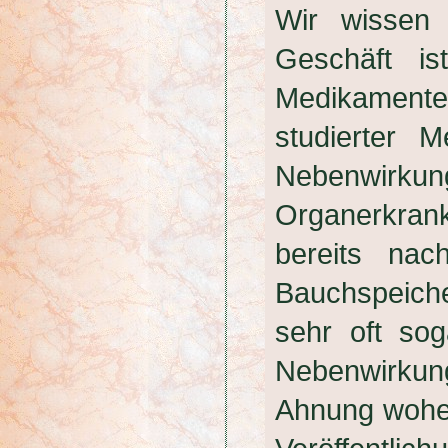
Wir wissen 
Geschäft is
Medikament
studierter 
Nebenwirkung
Organerkra
bereits nac
Bauchspeiche
sehr oft so
Nebenwirkun
Ahnung woher