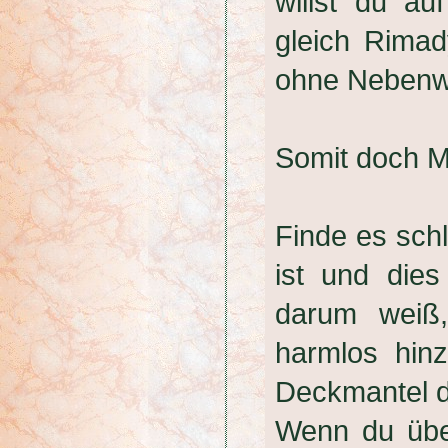
willst du au
gleich Rimad
ohne Nebenwi
Somit doch Mi
Finde es sch
ist und die
darum weiß,
harmlos hin
Deckmantel d
Wenn du über