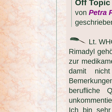
Off Topic
von
Petra P
geschrieb
Lt. WH
Rimadyl gehör
zur medikam
damit nich
Bemerkunge
berufliche Q
unkommentier
Ich bin sehr