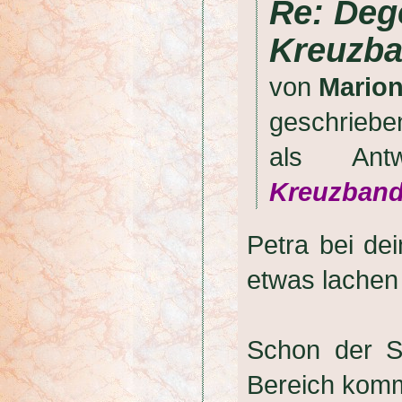
Re: Deg
Kreuzban
von
Mario
geschrieb
als An
Kreuzband(
Petra bei de
etwas lachen 
Schon der S
Bereich komms