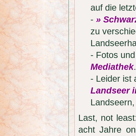
auf die letz
-
» Schwar
zu verschi
Landseerha
- Fotos und
Mediathek
.
- Leider is
Landseer i
Landseern,
Last, not lea
acht Jahre onl