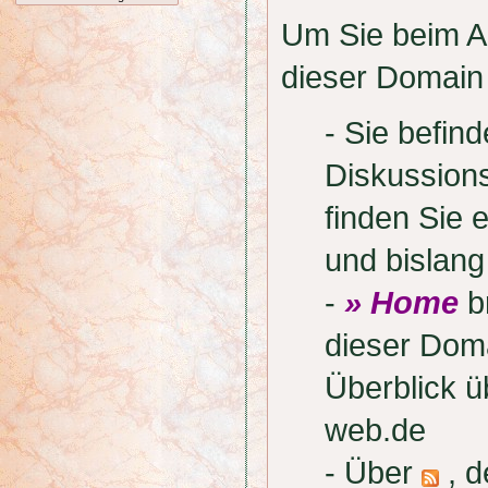
Um Sie beim Au
dieser Domain 
- Sie befi
Diskussion
finden Sie 
und bislan
-
» Home
br
dieser Doma
Überblick 
web.de
- Über
, d