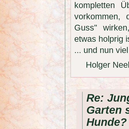
kompletten Ü
vorkommen, d
Guss" wirken
etwas holprig i
... und nun v
Holger Nee
Re: Jun
Garten 
Hunde?