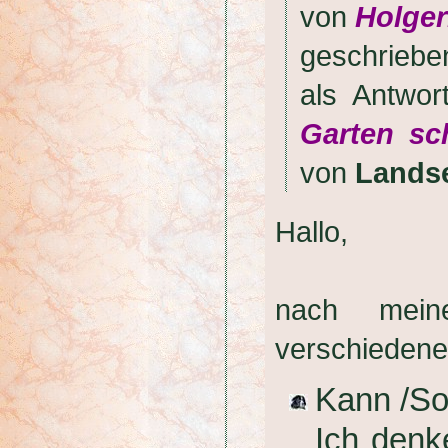
von
Holge
geschrieb
als Antwo
Garten sc
von
Lands
Hallo,
nach mein
verschiedene 
Kann /So
Ich denk