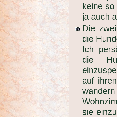
keine so
ja auch äl
Die zwei
die Hund
Ich pers
die H
einzuspe
auf ihre
wande
Wohnzim
sie einz