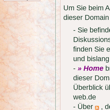
Um Sie beim Au
dieser Domain 
- Sie befi
Diskussion
finden Sie 
und bislan
-
» Home
br
dieser Doma
Überblick 
web.de
- Über
, d