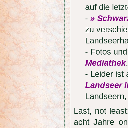
auf die letz
-
» Schwar
zu verschi
Landseerha
- Fotos und
Mediathek
.
- Leider is
Landseer i
Landseern,
Last, not lea
acht Jahre onl