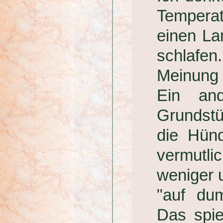
Temperat
einen La
schlafe
Meinung 
Ein and
Grundstü
die Hünd
vermutli
weniger u
"auf du
Das spie