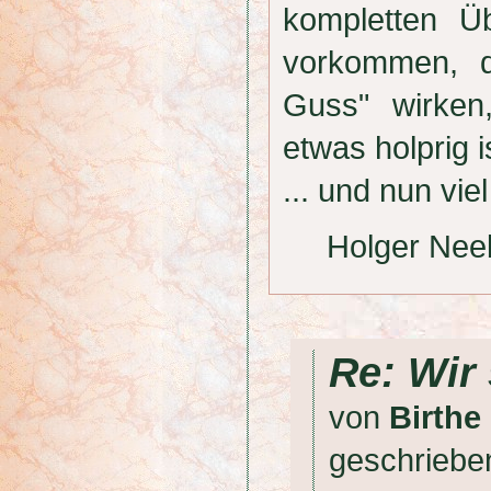
kompletten Ü
vorkommen, d
Guss" wirken
etwas holprig i
... und nun v
Holger Nee
Re: Wir
von
Birthe
geschrieb