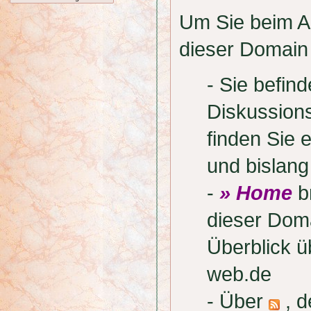
Um Sie beim Au
dieser Domain 
- Sie befi
Diskussion
finden Sie 
und bislan
-
» Home
br
dieser Doma
Überblick 
web.de
- Über
, d