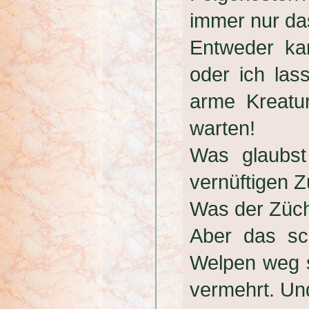
immer nur da
Entweder ka
oder ich las
arme Kreatu
warten!
Was glaubst
vernüftigen Z
Was der Zücht
Aber das sc
Welpen weg si
vermehrt. Und