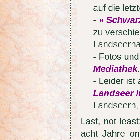
auf die letz
-
» Schwar
zu verschi
Landseerha
- Fotos und
Mediathek
.
- Leider is
Landseer i
Landseern,
Last, not lea
acht Jahre onl