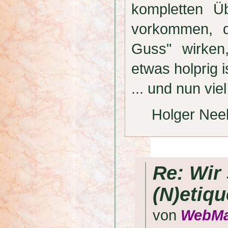
kompletten Ü
vorkommen, d
Guss" wirken
etwas holprig i
... und nun v
Holger Nee
Re: Wir 
(N)etiqu
von
WebMa