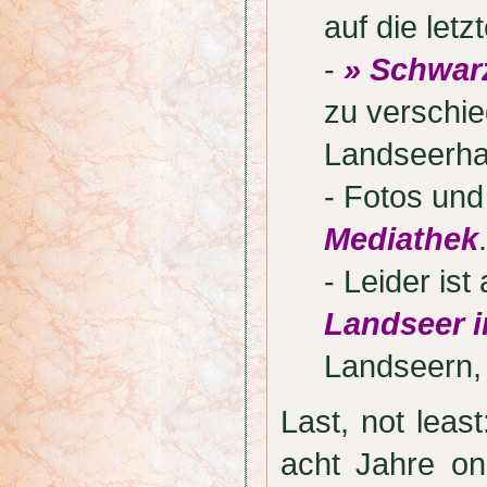
auf die letz
-
» Schwar
zu verschi
Landseerha
- Fotos und
Mediathek
.
- Leider is
Landseer i
Landseern,
Last, not lea
acht Jahre onl