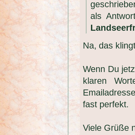
geschrieb
als Antwo
Landseerf
Na, das kling
Wenn Du jetz
klaren Wor
Emailadress
fast perfekt.
Viele Grüße 