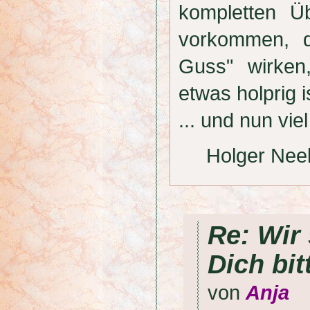
kompletten Ü
vorkommen, d
Guss" wirken
etwas holprig i
... und nun v
Holger Nee
Re: Wir
Dich bit
von
Anja