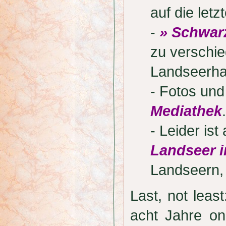
auf die letz
-
» Schwar
zu verschi
Landseerha
- Fotos und
Mediathek
.
- Leider is
Landseer i
Landseern,
Last, not lea
acht Jahre onl