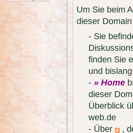
Um Sie beim Au
dieser Domain 
- Sie befi
Diskussion
finden Sie 
und bislan
-
» Home
br
dieser Doma
Überblick 
web.de
- Über
, d