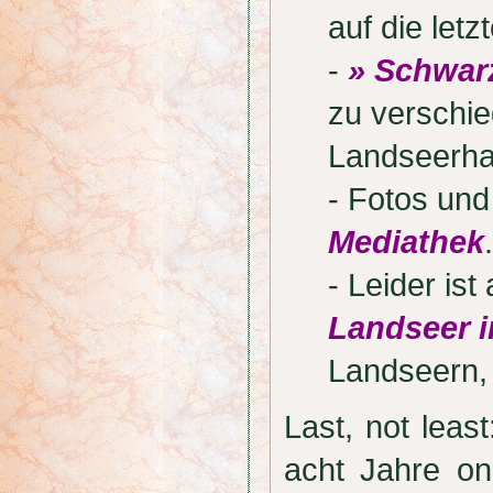
auf die letz
-
» Schwar
zu verschi
Landseerha
- Fotos und
Mediathek
.
- Leider is
Landseer i
Landseern,
Last, not lea
acht Jahre onl