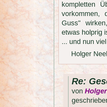
kompletten Ü
vorkommen, d
Guss" wirken
etwas holprig i
... und nun v
Holger Nee
Re: Ges
von
Holge
geschrieb