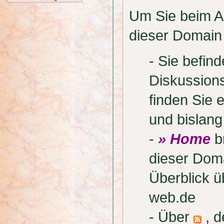
Um Sie beim Au
dieser Domain 
- Sie befi
Diskussion
finden Sie 
und bislan
-
» Home
br
dieser Doma
Überblick 
web.de
- Über
, d