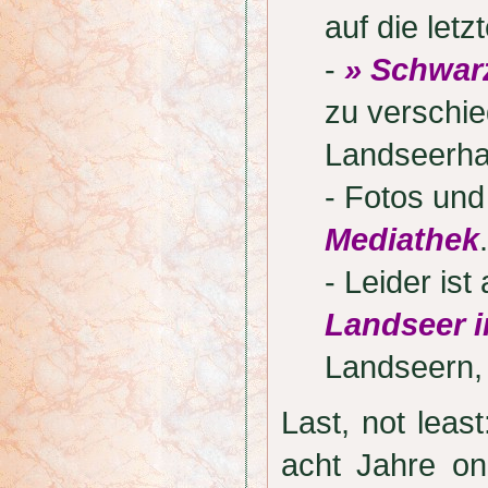
auf die letz
-
» Schwar
zu verschi
Landseerha
- Fotos und
Mediathek
.
- Leider is
Landseer i
Landseern,
Last, not lea
acht Jahre onl