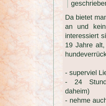
geschrieb
Da bietet man
an und keine
interessiert s
19 Jahre alt
hundeverrückt
- superviel L
- 24 Stund
daheim)
- nehme auch 