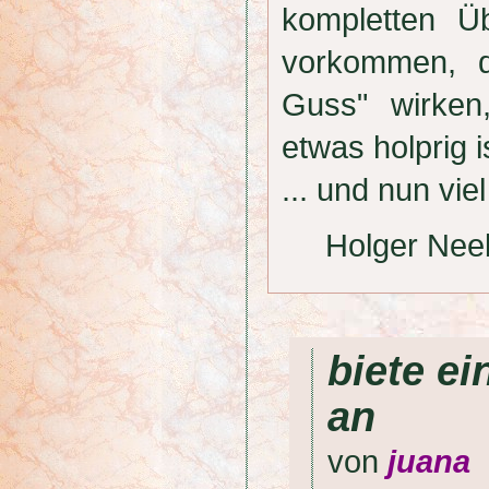
kompletten Ü
vorkommen, d
Guss" wirken
etwas holprig i
... und nun v
Holger Nee
biete ei
an
von
juana