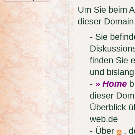
Um Sie beim Au
dieser Domain 
- Sie befi
Diskussion
finden Sie 
und bislan
-
» Home
br
dieser Doma
Überblick 
web.de
- Über
, d