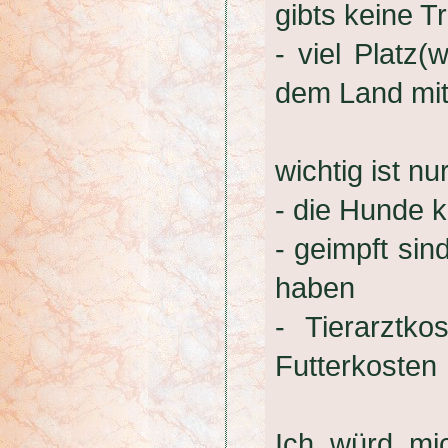
gibts keine T
- viel Platz
dem Land mit
wichtig ist nu
- die Hunde ka
- geimpft si
haben
- Tierarztk
Futterkosten
Ich würd mi