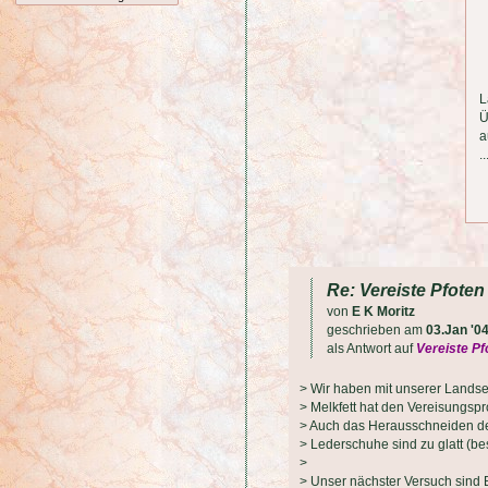
L
Ü
a
.
Re: Vereiste Pfote
von
E K Moritz
geschrieben am
03.Jan '0
als Antwort auf
Vereiste P
> Wir haben mit unserer Landse
> Melkfett hat den Vereisungsp
> Auch das Herausschneiden des
> Lederschuhe sind zu glatt (b
>
> Unser nächster Versuch sind 