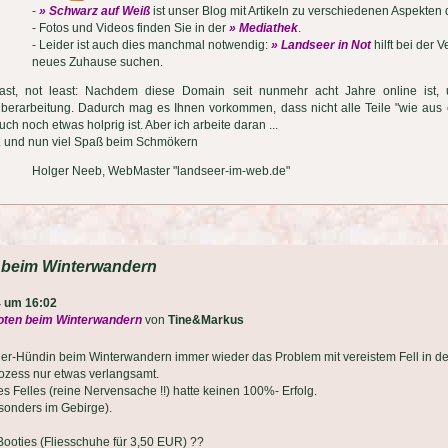
-
» Schwarz auf Weiß
ist unser Blog mit Artikeln zu verschiedenen Aspekten
- Fotos und Videos finden Sie in der
» Mediathek
.
- Leider ist auch dies manchmal notwendig:
» Landseer in Not
hilft bei der 
neues Zuhause suchen.
ast, not least: Nachdem diese Domain seit nunmehr acht Jahre online ist, un
berarbeitung. Dadurch mag es Ihnen vorkommen, dass nicht alle Teile "wie aus 
uch noch etwas holprig ist. Aber ich arbeite daran ...
.. und nun viel Spaß beim Schmökern
Holger Neeb, WebMaster "landseer-im-web.de"
n beim Winterwandern
4 um 16:02
foten beim Winterwandern
von
Tine&Markus
er-Hündin beim Winterwandern immer wieder das Problem mit vereistem Fell in de
rozess nur etwas verlangsamt.
 Felles (reine Nervensache !!) hatte keinen 100%- Erfolg.
esonders im Gebirge).
Booties (Fliesschuhe für 3,50 EUR) ??